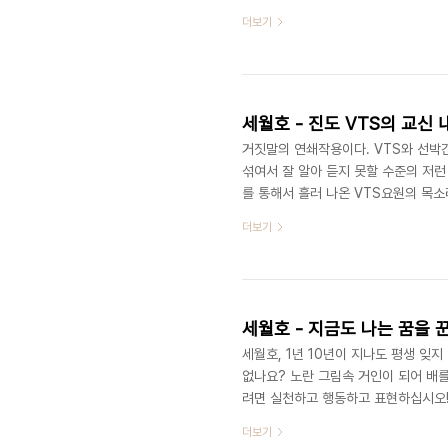
다. 하지만 6.4 지방선거 이후 월드컵
더보기
해, 핵심을 짚어내고 문제 해결의 실마
참사/학살 사건의 전체 그림을 그려 봅
글픈 "사건의 근원부터 결과까지의 전체
세월호 - 진도 VTS의 교신 
거짓말의 연쇄작용이다. VTS와 선박
섞여서 잘 알아 듣지 못할 수준의 저런
를 통해서 흘러 나온 VTS요원의 목소
치 잡음을 일부러 섞어 넣은 듯한 소리가
더보기
면 금방 탄로날 거짓말. Bryan Lee
세월호 - 지금도 나는 꿈을 
세월호, 1년 10년이 지나도 평생 잊
없나요? 노란 그림속 거인이 되어 배를
려면 실천하고 행동하고 표현하십시오! 당
더보기