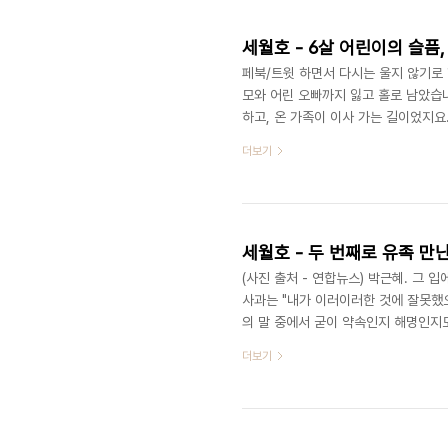
산기업의 혜택을 입은 자들은 지금도 
같은 실패한 ..
세월호 - 6살 어린이의 슬픔
페북/트윗 하면서 다시는 울지 않기로 
모와 어린 오빠까지 잃고 홀로 남았습
하고, 온 가족이 이사 가는 길이었지요
고 있답니다. 이 아이는 아직 죽음을 
더보기
잊지 못할 이유입니다. 다문화 가정 2
시신으로 발견되었고, 외할아버지 판반짜
와 오빠 권혁규 군을 애타게 찾고 있습
세월호 - 두 번째로 유족 만
(사진 출처 - 연합뉴스) 박근혜. 그
사과는 "내가 이러이러한 것에 잘못했
의 말 중에서 굳이 약속인지 해명인지도
주지 않은 본인의 머리속에서 나온 말들
더보기
도 최소한의 진정성도 없는 '텅빈 깡통
"최선을 다해서 조치토록 하겠다" 그
할 수 없는 무능력 대통령임을 이미 인