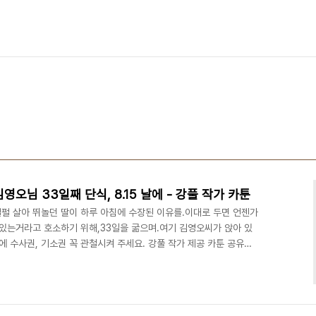
오님 33일째 단식, 8.15 날에 - 강풀 작가 카툰
펄펄 살아 뛰놀던 딸이 하루 아침에 수장된 이유를.이대로 두면 언젠가
 있는거라고 호소하기 위해,33일을 굶으며.여기 김영오씨가 앉아 있
에 수사권, 기소권 꼭 관철시켜 주세요. 강풀 작가 제공 카툰 공유합
 글 - Barracuda -