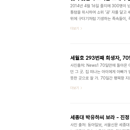
2014년 4월 16일 졸지에 300명이
통령을 위시하여 소위 '공' 자를 달고
위에 구더기처럼 기생하는 족속들이, 
희생자들을 물 속에 빠지게 하고는 단 
더보기
못하고 수장되어 있다. 잊지 말자고 다
해야 하기에, 우리 자신도 모르게 서서
가? 얼마 전 사고에서 살아남은 단원고
세월호 293번째 희생자, 7
사진출처: News1 70일만에 돌아온 
던 그 곳. 집 떠나는 아이에게 아빠가 
뜻한 곳으로 잘 가. 70일간 팽목항 
윤민지양, 드디어 가족 품으로 "아빠가
더보기
끝까지 다 봤어. 내 딸 보는 게 소원이
고 싶다고. 아빤 머리가 백지 상태야. 
도 팽목항 방파제 위에서 사고해역을 
세종대 박유하씨 보라 - 진정
사진 출처: 동아일보, 서울신문 세종대