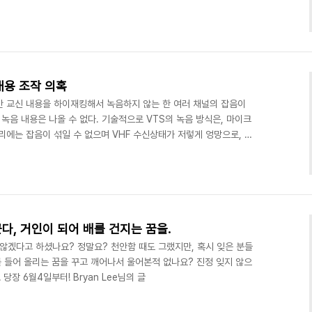
, 체전 그리고 누군가가 획책하고 있을지도 모를 '물타기 짓' 들로 인
리를 찾아나갈 수 있는 '골든타임'을 놓쳐버릴 지도 모른다는 생각에,
니다. 결국 제가 하고 싶었던 말은 이겁니다. 이 비통하고 또 한편 서
를 보지 않으면, 핵심 문제점은 묻히고 ..
내용 조작 의혹
간 교신 내용을 하이재킹해서 녹음하지 않는 한 여러 채널의 잡음이
 녹음 내용은 나올 수 없다. 기술적으로 VTS의 녹음 방식은, 마이크
리에는 잡음이 섞일 수 없으며 VHF 수신상태가 저렇게 엉망으로, 마
 나올 수 없다고 알고 있다. 타 VTS의 교신 녹음 내용을 참고해 보
님의 글
꾼다, 거인이 되어 배를 건지는 꿈을.
지 않겠다고 하셨나요? 정말요? 천안함 때도 그랬지만, 혹시 잊은 분들
 들어 올리는 꿈을 꾸고 깨어나서 울어본적 없나요? 진정 잊지 않으
장 6월4일부터! Bryan Lee님의 글