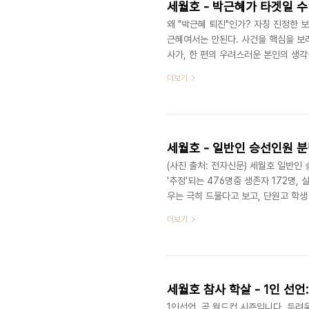
세월호 - 박근혜가 타겟일 수
왜 "박근혜 퇴진"인가? 자칭 진정한 
근혜여서는 안된다. 사건을 핵심을 보
사가, 한 편의 우려스러운 본인의 생각
는 시각은 사람마다 다릅니다. 틀림과 
더보기
사학살 사건을 수사하려는 수사관이 아
입장에서, 이승만부터 박근혜까지의 모
대한 책임과 그 구조적 모순을 해결하
세월호 - 일반인 승선인원 분
(사진 출처: 전자신문) 세월호 일반인
'추정'되는 476명중 생존자 172명, 
우는 극히 드물다고 보고, 단원고 학생 
일반인은 103명이라는 계산이다. 단순
더보기
교사 등 포함) 151명이다. 그럼, 180
서 위의 151명이 모두 차량을 실어서
상식적으로 있을 수 없는 일 아닌가? 안
세월호 참사 학살 - 1인 선
1인선언. 곧 월드컵 시즌입니다. 두려