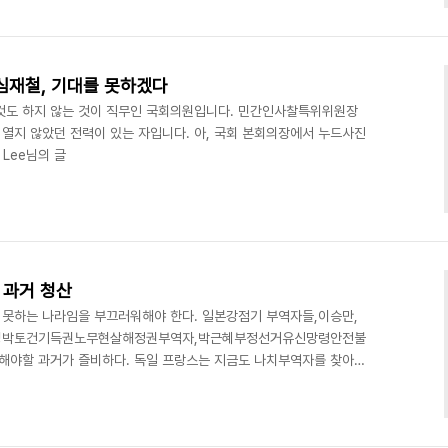
심재철, 기대를 못하겠다
도 하지 않는 것이 직무인 국회의원입니다. 민간인사찰특위위원장
 열지 않았던 전력이 있는 자입니다. 아, 국회 본회의장에서 누드사진
 Lee님의 글
 과거 청산
못하는 나라임을 부끄러워해야 한다. 일본강점기 부역자들,이승만,
이명박토건기득권노무현살해정권부역자,박근혜부정선거유신망령안전불
해야할 과거가 즐비하다. 독일 프랑스는 지금도 나치부역자를 찾아서
수천 수만명의 재산몰수 등 가혹한 형벌을 내리고 있다. 프랑스는 나
 심지어 가해자인 일본조차도 A급전범 몇명을 사형시킨바 있다. 우리
사청산을 명분으로 사형된 적이 없다. 오히려 일제강점기 부역자와 적