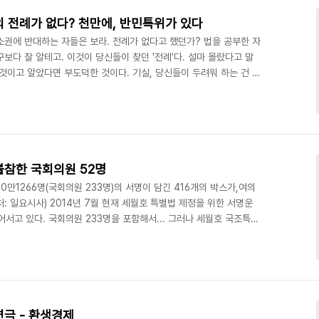
의 전례가 없다? 천만에, 반민특위가 있다
소권에 반대하는 자들은 보라. 전례가 없다고 했던가? 법을 공부한 자
보다 잘 알테고. 이것이 당신들이 찾던 '전례'다. 설마 몰랐다고 말
것이고 알았다면 부도덕한 것이다. 기실, 당신들이 두려워 하는 건 자
 반민특위 김철호 조사관 임명장(사진 출처: 위키백과) 이승만이 독재
월, 제헌국회가 국회내에 설치한 반민족행위특별조사위원회(이하 반민특
부여하는 임명장을 국회의 이름으로 주고 수사를 지휘, 산하에 '특별경
 했다. 반민특위 특별조사위원회 구성 및 활동 내용 ..
불참한 국회의원 52명
50만1266명(국회의원 233명)의 서명이 담긴 416개의 박스가,여의
: 일요시사) 2014년 7월 현재 세월호 특별법 제정을 위한 서명운
어서고 있다. 국회의원 233명을 포함해서... 그러나 세월호 국조특위
특별법의 의미를 호도하는 흑색선전성 포스팅을 했다가 삭제하고는
변명을 늘어 놓고 있다. 세월호 특별법에는 유가족을 위한 거액 보상
전혀 들어 있지 않다. 세월호 특별법 제정으로 이루어 질 '진상 규
의 희생을 욕되게 하고 있는 것이다. 그 대..
연극 - 환생경제