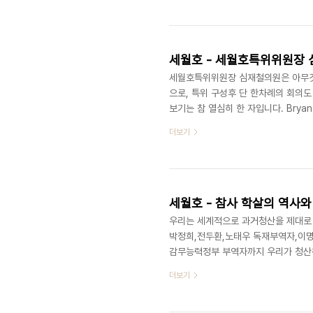
세월호 - 세월호특위위원장 
세월호특위위원장 심재철의원은 아무것
으로, 특위 구성후 단 한차례의 회의도
보기는 참 열심히 한 자입니다. Bryan
더보기
세월호 - 참사 학살의 역사와
우리는 세계적으로 과거청산을 제대로 
박정희,전두환,노태우 독재부역자,
감무능력정부 부역자까지 우리가 청산
처단하고 있고 수백명을 사형시켰으며 
더보기
치에 침탈당한 기간이 고작 4년이다.
는 어떠한가? 역사상 단 한명도 과거