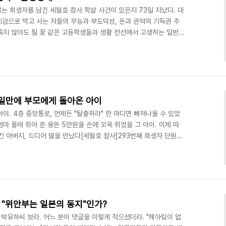
 넘는 희생자를 남긴 세월호 참사 학살 사건이 있은지 73일 지났다. 대
 세금으로 먹고 사는 자들의 무능과 부도덕성, 돈과 권력의 기득권 주
죽지 않아도 될 꽃 같은 고등학생들과 생활 전선에서 고생하는 일반인
한 명도 구하지 못하고, 아직도 11명의 희생자들은 가족과 만나지도
짐하면서도, 삶에 떠밀리며 때론 웃어야 하고, 때론 아무렇지 않은 척
히 기억속에서 "왜 그리 되었나?" 는 생각을 밀어 내고 있지는 않은
 2학년 학생들이 치료 후 첫 등교를..
0일만에 부모에게 돌아온 아이
아이. 4층 중앙통로, 언제든 "탈출하라" 한 마디면 빠져나올 수 있었
엄마 몰래 쥐어 준 용돈 5만원을 손에 꼬옥 쥐었을 그 아이. 이제 따
지킨 아버지, 드디어 딸을 만났다[세월호 참사]293번째 희생자 단원고
 다 이겨낼 테니까 제발 나와라. 너 보려고 아빠가 다른 아이들 얼굴
고… 이럴 줄 알았음 널 안 보냈지, 인마. 얼굴 아니면 뼈다귀라도 보
너만 나오면 다 해결될 것 같은데… 왜 안 나와. 우리 딸 미안하다." 진
바라보며 실종자 이름..
 "위안부는 일본의 동지"인가?
 박유하씨 보라. 어느 분이 댓글을 이렇게 적으셨더라. "헤아림이 없