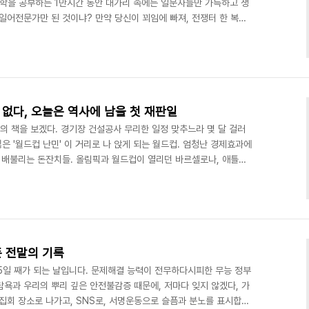
문학을 공부하는 1만시간 동안 대가리 속에는 일문자들만 가득하고 생
일어전문가만 된 것이냐? 만약 당신이 꾀임에 빠져, 전쟁터 한 복판
해진 짐승들에게 먹고 싸는 일 외에는 강간만 당하는 일을 단 하루라
권력", "위안부는 일본의 동지" 같은 단어를 쓸수 있을까? 대답해 보
이 세월호에 없었다고 세월호 참사가 별 일 아니라고 말할 수 있나? 설
성기 점막과 가랑이가 찢어져 피가 나고, 구타..
 없다, 오늘은 역사에 남을 첫 재판일
 권의 책을 보겠다. 경기장 건설공사 무리한 일정 맞추느라 몇 달 걸러
잃은 '월드컵 난민' 이 거리로 나 앉게 되는 월드컵. 엄청난 경제효과에
배불리는 돈잔치들. 올림픽과 월드컵이 열리던 바르셀로나, 애틀랜
이 없는 나라 브라질과 한국 서울의 72만명의 '올림픽 난민' 상황은
에 생목숨 292명을 눈뜨고 수장시키고, 아직 12명이 가족과 만나지
 세월호 이준석 선장 등 선원 15명에 대한 첫 재판(공판준비 기일)이
병권 대표의 발언 전문입니다...
픈 전말의 기록
55일 째가 되는 날입니다. 문제해결 능력이 전무하다시피한 무능 정부
욕과 우리의 뿌리 깊은 안전불감증 때문에, 저마다 잊지 않겠다, 가
집회 장소로 나가고, SNS로, 서명운동으로 슬픔과 분노를 표시합니