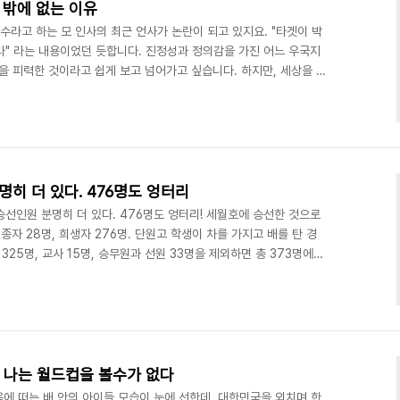
 밖에 없는 이유
보수라고 하는 모 인사의 최근 언사가 논란이 되고 있지요. "타겟이 박
라" 라는 내용이었던 듯합니다. 진정성과 정의감을 가진 어느 우국지
을 피력한 것이라고 쉽게 보고 넘어가고 싶습니다. 하지만, 세상을 보
다름의 다름에 대해서는 너무나도 잘 아실 것이고. 우리는 세월호 참
닙니다. 그건 범죄수사전문가인 그 분의 시각인 것입니다. 일반 국민
든 독재 정권의 해악과, 우리 민초가 겪었던 시민의 억울한 죽음들에
려는 모든 생각의 꼭지점에 박근혜라는 무능한 지도자..
명히 더 있다. 476명도 엉터리
 승선인원 분명히 더 있다. 476명도 엉터리! 세월호에 승선한 것으로
실종자 28명, 희생자 276명. 단원고 학생이 차를 가지고 배를 탄 경
325명, 교사 15명, 승무원과 선원 33명을 제외하면 총 373명에
히 476명에서 학생 325명을 빼면 차량 운전 가능한 사람(선원 및
대(승용차 124, 1톤트럭 22대, 2,5톤트럭 34대) 의 차량 소유주 중에
 탔다고 해도 29대의 차량은 운전자 없이 차량만 태워 갔다는 얘기다.
행..
언: 나는 월드컵을 볼수가 없다
움에 떠는 배 안의 아이들 모습이 눈에 선한데, 대한민국을 외치며 한