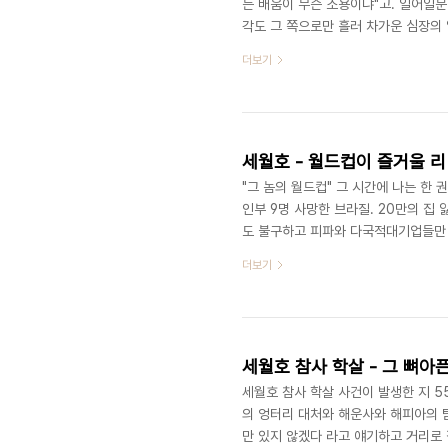
는 배움이 무슨 소용이냐"고. 일어일
각도 그 쪽으로만 흘러 차가운 심장의 
으로 끌려가 삶과 죽음의 경계가 모호
더보기
도 겪고 온다면, 지금 처럼 "위안부의 
라. 니가 당하지 않았다고, 당신 아들
사 사람이 아니라 짐승이라도 말이다. 
세월호 - 월드컵이 즐거울 리
"그 놈의 월드컵" 그 시간에 나는 한
인부 9명 사망한 브라질. 20만의 집 
도 불구하고 피파와 다국적대기업들만 
타, 아테네, 베이징 때도 그랬다. 인권
더보기
그대로 연결된다. 게다가, 진도 앞바다
못한 이때에, 무슨 놈의 월드컵! 오늘은
열리는 날입니다. 아래는 유족대책위 김
세월호 참사 학살 - 그 뼈아
세월호 참사 학살 사건이 발생한 지 
의 엉터리 대처와 해운사와 해피아의 탐
만 있지 않겠다 라고 얘기하고 거리로 