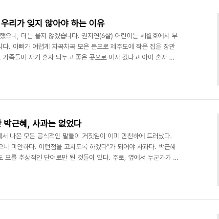
위세 등등하다. 세월호 참사 학살이 왜 일어났을까. 반민특위 와해와
, 우리가 잊지 않아야 하는 이유
했으니, 더는 울지 않겠습니다. 권지연(6살) 어린이는 세월호에서 부
니다. 아빠가 어렵게 차곡차곡 모은 돈으로 제주도에 작은 집을 장만
. 가족들이 자기 혼자 놔두고 좋은 곳으로 이사 갔다고 아이 혼자 울
이해 못합니다. 우리가 세월호 학살 참사를 절대로 잊어서는 안되는,
세인 이 아이의 베트남인 엄마(한국 이름 한윤지)는 4월 23일 차가운
이 씨(62세)와 그의 큰 딸이 아직도 찾지 못한 아이 아빠 권재근씨
니다. 권지연 양의 오빠 권혁규 군은 본인..
난 박근혜, 사과는 없었다
 입에서 나온 모든 공식적인 말들이 거짓임이 이미 만천하에 드러났다.
으니 미안하다. 이런점을 고치도록 하겠다"가 되어야 사과다. 박근혜
 모를 추상적인 단어로만 된 것들이 있다. 주로, 옆에서 누군가가 써
이다. 공허하다. 텅빈 깡통 속을 보는 느낌. 이번 유가족 사과란 것
'의 일종이다. 사고난 직후에도 팽목항에 방문해서 그러지 않았나?
러고 나서 지금까지 단 한명의 생존자가 없다. 최선을 다해서 조치토록
증했는데...유가족에게 또 다시 희망고문을 약..