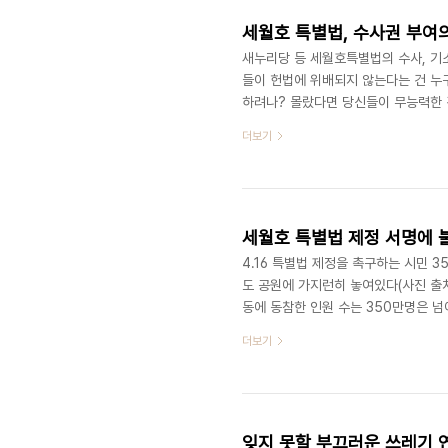
세월호 특별법, 수사권 부여
새누리당 등 세월호특별법의 수사, 기
들이 헌법에 위배되지 않는다는 건 누구
하려나? 몰랐다면 당신들이 무능력한 
신들이 수사의 대상이 될까봐 아닌가?
더보기
의 야욕을 드러내기 전 1948년 9
위)를 알겠지? 조사원에게 수사권을 
찰대'를 두어 실제로 수사, 체포활동을
세월호 특별법 제정 서명에 
4.16 특별법 제정을 촉구하는 시민 3
도 공원에 가지런히 놓여있다(사진 출처
동에 동참한 인원 수는 350만명은 넘
위원장 새누리 심재철은 페이스북에 
더보기
"당 차원의 반응 조사였다"는 비겁한 
이나 의사자 지정등의 어정쩡한 내용은 
명'을 두려워하는 음흉한 자들이 300명
잊지 못할 부끄러운 쓰레기 