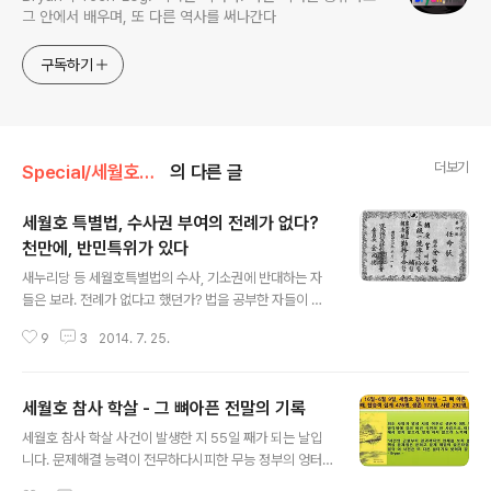
그 안에서 배우며, 또 다른 역사를 써나간다
구독하기
더보기
Special/세월호특집
의 다른 글
세월호 특별법, 수사권 부여의 전례가 없다?
천만에, 반민특위가 있다
글 내용
새누리당 등 세월호특별법의 수사, 기소권에 반대하는 자
들은 보라. 전례가 없다고 했던가? 법을 공부한 자들이 헌
법에 위배되지 않는다는 건 누구보다 잘 알테고. 이것이 당
9
3
2014. 7. 25.
신들이 찾던 '전례'다. 설마 몰랐다고 말하려나? 몰랐다면
당신들이 무능력한 것이고 알았다면 부도덕한 것이다. 기
실, 당신들이 두려워 하는 건 자신들이 수사의 대상이 될까
세월호 참사 학살 - 그 뼈아픈 전말의 기록
봐 아닌가? 반민특위 김철호 조사관 임명장(사진 출처: 위
글 내용
키백과) 이승만이 독재의 야욕을 드러내기 전 1948년 9
세월호 참사 학살 사건이 발생한 지 55일 째가 되는 날입
월, 제헌국회가 국회내에 설치한 반민족행위특별조사위원
니다. 문제해결 능력이 전무하다시피한 무능 정부의 엉터
회(이하 반민특위)를 알겠지? 조사원에게 수사권을 부여하
리 대처와 해운사와 해피아의 탐욕과 우리의 뿌리 깊은 안