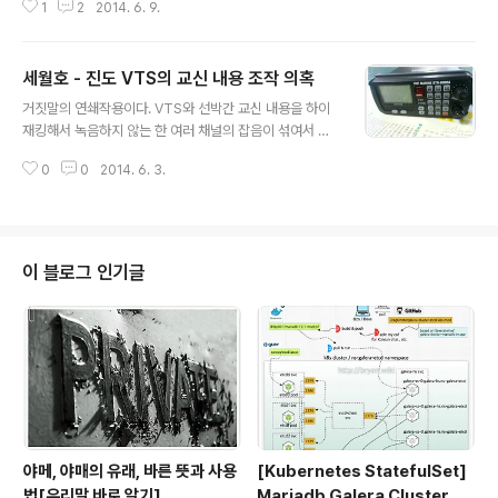
는 임명장을 국회의 이름으로 주고 수사를 지휘, 산하에 '특
1
2
2014. 6. 9.
전불감증 때문에, 저마다 잊지 않겠다, 가만 있지 않겠다 라
별경찰대'를 두어 실제로 수사, 체포활동을 했다. 반민특위
고 얘기하고 거리로 집회 장소로 나가고, SNS로, 서명운동
특별조사위원회 구성 및 활동 내용 ..
으로 슬픔과 분노를 표시합니다. 하지만 6.4 지방선거 이
세월호 - 진도 VTS의 교신 내용 조작 의혹
후 월드컵, 체전 그리고 누군가가 획책하고 있을지도 모를
글 내용
'물타기 짓' 들로 인해, 핵심을 짚어내고 문제 해결의 실마
거짓말의 연쇄작용이다. VTS와 선박간 교신 내용을 하이
리를 찾아나갈 수 있는 '골든타임'을 놓쳐버릴 지도 모른다
재킹해서 녹음하지 않는 한 여러 채널의 잡음이 섞여서 잘
는 생각에, 참사/학살 사건의 전체 그림을 그려 봅니다. 결
알아 듣지 못할 수준의 저런 녹음 내용은 나올 수 없다. 기
국 제가 하고 싶었던 말은 이겁니다. 이 비통하고 또 한편
0
0
2014. 6. 3.
술적으로 VTS의 녹음 방식은, 마이크를 통해서 흘러 나온
서글픈 "사건의 근원부터 결과까지의 전체를 보지 않으면,
VTS요원의 목소리에는 잡음이 섞일 수 없으며 VHF 수신
핵심 문제점은 묻히고 ..
상태가 저렇게 엉망으로, 마치 잡음을 일부러 섞어 넣은 듯
한 소리가 나올 수 없다고 알고 있다. 타 VTS의 교신 녹음
내용을 참고해 보면 금방 탄로날 거짓말. Bryan Lee님의
이 블로그 인기글
글
야메, 야매의 유래, 바른 뜻과 사용
[Kubernetes StatefulSet]
법[우리말 바로 알기]
Mariadb Galera Cluster wi