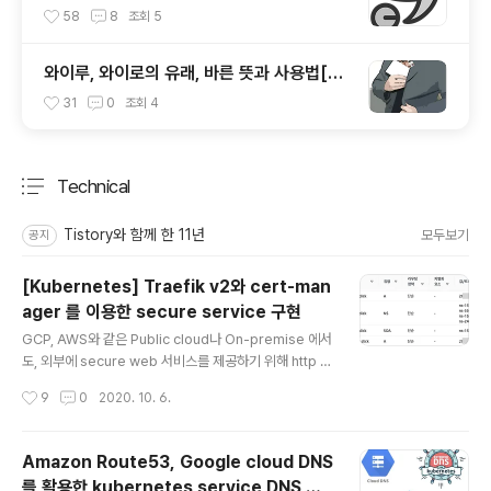
리말 바로 알기]
58
8
조회
5
와이루, 와이로의 유래, 바른 뜻과 사용법[우
리말 바로 알기]
31
0
조회
4
Technical
분류 전체보기
주요 글 목록
Tistory와 함께 한 11년
모두보기
공지
[Kubernetes] Traefik v2와 cert-man
ager 를 이용한 secure service 구현
글 내용
GCP, AWS와 같은 Public cloud나 On-premise 에서
도, 외부에 secure web 서비스를 제공하기 위해 http e
ntrypoint에 대해 유효한 SSL 인증키를 적용하기 위해서
작성시간
9
0
2020. 10. 6.
는 많은 번거로운 작업 과정을 거쳐야 한다. 그 방법도 여러
가지가 존재하겠지만 여기서는 Kubernetes의 장점을 살
려, 간단한 설정과 수작업이 최소화 된 간편 버전의 솔루션
Amazon Route53, Google cloud DNS
을 직접 구현해 보고 정리한 문서를, 따라하기 버전으로 소
를 활용한 kubernetes service DNS 자