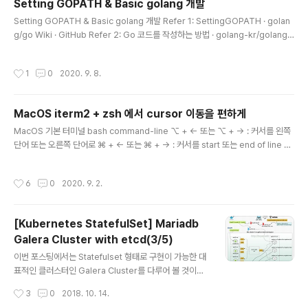
Setting GOPATH & Basic golang 개발
ck 이라는 도메인의 subdomain 을 route53.kube.cli
글 내용
Setting GOPATH & Basic golang 개발 Refer 1: SettingGOPATH · golan
ck 또는 gcloud.kube.click로 만들어서 사용)의 서브도
g/go Wiki · GitHub Refer 2: Go 코드를 작성하는 방법 · golang-kr/golang-
메인이 자동으로 만들어지고, 해당 도메인을 통해 Kubern
doc Wiki · GitHub 특별히 공유 목적을 위해 만든 글은 아니다. 그냥 예전에 했던
etes service로 외부에서 접속 가능하도록 구성해 보는
설정 방식이 기억 나지 않아 구글링을 하다가 리프레시해둬야 겠다는 단순한 의도로
것이다. 즉, kubernetes service(또는 in..
작성시간
1
0
2020. 9. 8.
끄적 거려 둠. 그러나 누군가에겐 조금의 도움이 되었기를 ... Zsh Add to ~/.zshrc
export GOPATH=$HOME/go source it source ~/.zshrc Bash Add to
~/.bash_profile export GOPATH=$HOME/go source it source ~/..
MacOS iterm2 + zsh 에서 cursor 이동을 편하게
글 내용
MacOS 기본 터미널 bash command-line ⌥ + ← 또는 ⌥ + → : 커서를 왼쪽
단어 또는 오른쪽 단어로 ⌘ + ← 또는 ⌘ + → : 커서를 start 또는 end of line 으
로 zsh 의 경우 ESC B 또는 ESC F : 커서를 왼쪽 또는 오른쪽 단어로 이동(불편하
기 짝이 없음) ⌃ + a 또는 ⌃ + e : 커서를 start 또는 end of line 으로 bash 기본
작성시간
6
0
2020. 9. 2.
터미널, zsh 각각에서 별도 설정을 하지 않았을 경우 위의 스타일 대로 커서가 이동
된다. 본인은 MacOS Catalina에서 'Oh My Zsh' 와 iterm2 를 사용중인데, 아무
래도 ⌥ + ← 또는 ⌘ + ← 방식에 익숙해져 있어서 다음의 방법대로 설정 사용중이
[Kubernetes StatefulSet] Mariadb
다. zsh에서 MacOS 기본 ba..
Galera Cluster with etcd(3/5)
글 내용
이번 포스팅에서는 Statefulset 형태로 구현이 가능한 대
표적인 클러스터인 Galera Cluster를 다루어 볼 것이다.
그 중에서도 Galera Cluster의 각 노드(Pod)의 상태를
작성시간
3
0
2018. 10. 14.
etcd 데이터 스토어에 기록하고 사용할 수 있도록 etcd c