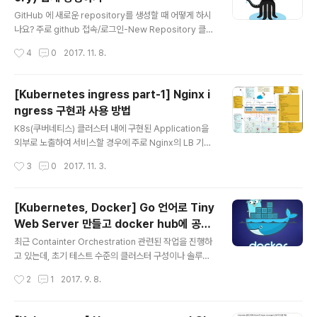
문자 그대로 "뇌가 양쪽으로 분단 된" 모양 또는 상황 그자
글 내용
체를 표현한다. IT와 무관한 비유를 해 보자면, 머리 둘 달
GitHub 에 새로운 repository를 생성할 때 어떻게 하시
린 용이 왼쪽으로 갈지 오른쪽으로 갈지 몰라서 갈팡질팡
나요? 주로 github 접속/로그인-New Repository 클
하는 형국이라고 할 수도 있겠다. 실제로 인간의 뇌는 좌뇌
릭-이름입력-Create Repository 클릭-로컬 git 디렉토
작성시간
4
0
2017. 11. 8.
와 우..
리 생성-git init-git add-commit-push 과정을 통해서
진행할텐데, 과정 자체가 어려운 건 아니지만 번거로운 점
이 적지 않습니다. 이 과정을 간단한 스크립트를 만들어서
[Kubernetes ingress part-1] Nginx i
진행하면 어떨까요? 준비사항GitHub Account: github.
ngress 구현과 사용 방법
com 에 가입(It's free!)Git client와 curl이 설치된 linu
글 내용
x box 스크립트 작성 & 실행 여기서 개발자의 작업 PC는
K8s(쿠버네티스) 클러스터 내에 구현된 Application을
CentOs/RedHat linux 박스로 하고, 우선 Github에 올
외부로 노출하여 서비스할 경우에 주로 Nginx의 LB 기능
릴 소스 작업 디렉토리가 필요하겠지요. ..
을 이용한 Ingress Load Balancer를 사용하게 된다. 기
작성시간
3
0
2017. 11. 3.
본적으로 제공되는 이러한 Nginx 컨테이너 방식 외에도 H
aproxy, Traefik Ingress등의 3rd party 솔루션들이
존재하는데, 다음 part-2 에서는 최근 hot하게 뜨고 있는
[Kubernetes, Docker] Go 언어로 Tiny
Traefik Ingress를 사용한 구현을 다룰 예정이다. 필요
Web Server 만들고 docker hub에 공유
요소와 서비스 구성 Kubernetes Cluster(Local clust
글 내용
하기
er, minikube or dind-cluster not in the cloud like
최근 Containter Orchestration 관련된 작업을 진행하
AWS or GCP)Backend Service(like web or spec
고 있는데, 초기 테스트 수준의 클러스터 구성이나 솔루션
ific ap..
의 기능 확인/검증시에 사용할 Web Server 기능을 하는
작성시간
2
1
2017. 9. 8.
컨테이너를 주로 nginx 베이스 이미지를 사용 하고 있는
데, 특정 용도에 맞게 html 파일을 수정해 주어야 하는 등
귀찮은 일 들이 많다. 도커 이미지 크기도 100MB 이상이