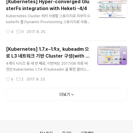
[Kubernetes] Hyper-converged Glu
어서 생각보다 크고... 그래서 생각한 것이 "내 맘대로 주무
sterFs integration with Heketi -4/4
를 수 있는 컨테이너형 작은 웹서버" 를 만들고 언제든 사
글 내용
용할 수 있게 해 보자는 생각이 들었다. 어떻게 하면 작고
Kubernetes Cluster 에서 사용할 스토리지로 외부의 G
가벼운 웹서버를 만들고 필요할 때 언제든 사용할 수 있는
lusterfs 를 Dynamic Provisioning 스토리지로 사용할
가? 베이스 이미지가 작아야 하므로 busybox 이미지를
경우에 대한 구축 방법에 대한 앞선 포스팅(http://bryan.
작성시간
4
0
2017. 8. 25.
쓴다(1 MB +) 웹서버의 하위 페이지에 따라 특정 ..
wiki/283)에 더하여, 또 다른 Dynamic Provisioning
솔루션이 대해 정리해 보겠다. 즉, 본 시리즈(1~3)의 현재
까지의 구축 환경을 그대로 활용하여, 추가로 Glusterfs
[Kubernetes] 1.7.x~1.9.x, kubeadm 으
를 컨테이너 방식으로 각 Minion 의 Pod(DaemonSet)
로 L3 네트워크 기반 Cluster 구성(with C
에 위치 시켜 각 Minion 에 추가장착된 HDD(그림에서는
글 내용
alico CNI)-3/4
/dev/sdx 로 표시)를 glusterfs의 분산 디스크로 사용,
4개의 시리즈 중 세 번 째로, 이번에는 2017/08 최종 버
Heketi API 를 통한 kubernetes 와의 통합된 환경을 구
전인 Kubernetes 1.7.4 의 kubeadm 을 통한 클러스터
축하고 실제로 PV를 만들고 테스트해 보..
구축을 서로 다른 네트워크가 L3로 연결된 환경에서 구현
작성시간
6
2
2017. 8. 23.
하는 과정과 방법에 대해 알아 보고, 기본적 테스트와 검증
을 진행하는 내용으로 마무리 하고자 한다.* 1.8.x 버전 릴
리즈 시 변경 사항 추가(2017.10.16. ... #1.8.x, 붉은 글씨
더보기
로 표시). : https://github.com/kubernetes/kubern
etes/issues/53333 참고)* 1.9.x 버전 릴리즈 시 변경
사항 추가(2017.12.26. ... #1.9.x, 붉은 글씨로 표시). 각
노드에 해당하는 서버의 준비 Master: CentOS 7.3(161
1), CPU 2, Mem..
의안내