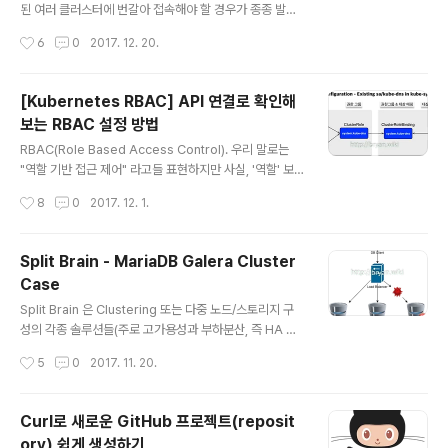
terfs(http://bryan.wiki/286 참조)Jenkins 빌드 작업
된 여러 클러스터에 번갈아 접속해야 할 경우가 종종 발생
을 위한 네임스페이스틑 ns-jenkins..
한다. 예를 들어 한 쪽은 개발&테스트, 다른 한 쪽은 실제
작성시간
6
0
2017. 12. 20.
서비스 클러스터 환경, 이런 식이다. 접속 터미널을 따로 띄
워서 간편히 사용하는 경우가 많겠지만, 필요에 따라 하나
의 kubectl 클라이언트로 서로 다른 클러스터에 접속할
[Kubernetes RBAC] API 연결로 확인해
수 있도록 설정하는 방법을 정리한다(K8s 1.6.x~1.8.x 기
보는 RBAC 설정 방법
준). 클러스터 이름과 관리자 이름 변경 Kubernetes 를
글 내용
구글 repo를 통해 기본 설치로 진행하면, kubectl을 통한
RBAC(Role Based Access Control). 우리 말로는
클러스터 접속용 설정 파일(yaml 형식)은 위의 캡처 이미
"역할 기반 접근 제어" 라고들 표현하지만 사실, '역할' 보
지와 같은 모양으로 나타나게 된다(root 유저일 경우 KUB
다는 '권한' 이라고 이해하는 것이 더 뜻이 잘 통한다. Kub
작성시간
8
0
2017. 12. 1.
ECONFIG 환경변수의 값은 '/root/...
ernetes 1.6 버전부터 kubeadm 을 통한 Bootstrap
방식의 설치가 도입되면서 RBAC의 기본 설정이 이루어지
게 되어 있는대, 구글링을 통해 접해 본 예전 문서들에서는
Split Brain - MariaDB Galera Cluster
curl 을 통해 쉽게 접근 되던 API 들이, 권한이 없다는 메시
Case
지를 뿌리며 실패되는 모습을 자주 보게 되면서, 이 부분에
글 내용
대해 직접 실험하고 규명해 보고자 하는 생각이 들기 시작
Split Brain 은 Clustering 또는 다중 노드/스토리지 구
했다. Kubeadm 의 bootstrapping 에 의해 설정된 기
성의 각종 솔루션들(주로 고가용성과 부하분산, 즉 HA 용
본 RBAC 확인 먼저 마스터에서 아래의 명령을 실행해 보
도), 예를 들어 Redis-Sentinel, MariaDB Galera Clu
작성시간
5
0
2017. 11. 20.
자. # APISERVER..
ster, GlusterFS 파일 분산복제 설정, Oracle RAC, vS
phere HA 구성 등에서 중요한 장애 유발 요인이며, Pro
duction 환경에서 점검해야 할 중요한 아키텍처적 회피
Curl로 새로운 GitHub 프로젝트(reposit
대상 항목에 해당한다. 1. Split Brain 이 도대체 무엇일까?
ory) 쉽게 생성하기