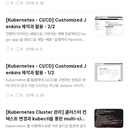
작성시간
3
0
2018. 5. 18.
드물게는 IP 주소)암호..
시 수행되며, 스크립트에서 non-zero 값을 return 하면
Push 요청은 reject 된다. Push 요청에 대한 값은 스크
립트 내에서 stdin 스트림 값을 읽어서 사용 가능하다upd
[Kubernetes - CI/CD] Customized J
ate: pre-receive 와 유사하지만, pre-receive 는 한
enkins 제작과 활용 - 2/2
번의 Push에 대해 단 한 번 수행되며, update는 각각의
글 내용
Branch 마다 triggering 되는 점이 다르다. 따라서 여러
전편에 이어지는 내용으로, 이번에는 예제 프로젝트인 hu
Branch에 Push 를 수행하게 되면 특정한 브랜치에 대해
go-app 을 대상으로 개발~배포~실행까지 Pipeline을
서만 reject 되게 처리되게 하고 싶을 떄..
구성하여 CI/CD 과정을 구현해 보자 Jenkins-leader
작성시간
3
0
2018. 4. 3.
서비스 기동 새로운 프로젝트를 시작할 때, 전용의 Jenkin
s 빌더 셋을 만드는 과정에 해당기존에 제작/테스트 했던 j
enkins 서비스 환경을 tear-down 하고 Custom Jenk
[Kubernetes - CI/CD] Customized J
ins 빌더로 새로 시작[root@kubemaster 00-jenkins
enkins 제작과 활용 - 1/2
-custom-image]# kubectl delete -f 02-jenkins-
글 내용
dep-svc.yaml -n ns-jenkins[root@kubemaster
Kubernetes 를 활용하여 CI/CD를 구현하는 방법은 여
00-jenkins-custom-image]# kubectl delete -f 0
러 가지가 있다. 이번 시리즈는 커스텀 Jenkins 이미지를
1-jenkins-leader..
사용한 컨테이너 Application 빌드 배포 자동화를 구현해
작성시간
6
0
2018. 3. 20.
보고자 한다. 본 글은 그 첫 번 째로, 커스텀 Jenkins 이미
지를 제작, 테스트 빌드를 통해 CI/CD가 정상적으로 작동
하는지를 확인하는 내용이다. PrerequisitesKubernet
[Kubernetes Cluster 관리] 클러스터 컨
es 1.8~1.9.x 가 설치되고 정상 작동 할 것Application
텍스트 변경과 kubectl을 통한 multi-clus
소스 저장소로 사용할 github 계정 준비Persistent Volu
글 내용
ter 접속
me으로 사용할 Storage는 Heketi-API로 연동된 Glus
Kubernetes 를 사용하다 보면 서로 분리된 환경에 설치