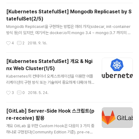
luster를 동시에 활용하는 방식을 적용해 보려 한다. 주요
참조 기술 및 블로그는 글 말미의 Reference 를 참조하
[Kubernetes StatefulSet] Mongodb Replicaset by S
기 바란다. 앞서의 포스팅들과는 다르게 여기서는 Kubern
tatefulSet(2/5)
etes 의 현 시점의 최신 버전인 1.11.3 을 활용하였다. Ma
글 내용
riadb Galera Cluster 구현을 위한 준비와 개념도 [Pre
Mongodb Replicaset을 구현하는 방법은 여러 가지(sidecar, init-container
requisites] Running k8s cluster with persistent s
방식 등)이 있지만, 여기서는 docker.io의 mongo 3.4 ~ mongo:3.7 까지의 범
torage(glusterfs or nfs ..
용 이미지를 사용한 Replicaset 구현 방법을 다루어 보고자 한다. Mongodb Re
작성시간
4
2
2018. 9. 16.
plicaset 구현 & 기능 검증 [Prerequisites] Running k8s cluster with persi
stent storage(glusterfs class, etc.)Tested kubernetes version: 1.9.x,
1.11.x [Deployment resources - mongodb-service.yaml] # Service/e
[Kubernetes StatefulSet] 개요 & Ngi
ndpoint for load balancing the cl..
nx Web Cluster(1/5)
글 내용
Kubernetes의 컨테이너 오케스트레이션을 이용한 어플
리케이션의 구현 방식 또는 기술에서 중요하게 다뤄야 하
는 것 중 하나가 StatefulSet 이다. 개념을 명확히 해야 하
작성시간
3
0
2018. 5. 24.
는 점에서, 아래의 두 가지 개념을 염두에 두고 상황에 따라
잘 활용해야 할 필요가 있어서 본 시리즈를 기획하였다. St
ateless ApplicationWeb front-end 와 같이 디스크
[GitLab] Server-Side Hook 스크립트(p
에 중요한 데이터가 없는 것들필요한 만큼의 여러 개의 똑
re-receive) 활용
같은 컨테이너를 시작/종료할 수 있는 것들Ephemeral 특
글 내용
성 - 컨테이너가 죽으면 내부에 보관중인 데이터는 사라짐I
개요 GitLab 을 위한 Custom Hook은 다음의 3 가지 중
nstance 별의 특별한 데이터가 없을 것 Stateful Applic
하나로 구현된다(Community Edition 기준). pre-rece
ationContainer-specific 특성(주로 호스트/도메인명,
ive: Git 서버가 클라이언트로부터 Push 요청을 받은 즉