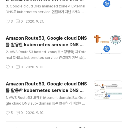
개하려 한다. Traefik ingress 의 entrypoint에 대해 L
글 내용
동화 (3/3)
et's Encrypt 로부터 유효(정식) 인증키를 적용해 주는 c
3. Google cloud DNS managed zone과 External
ert-manager(Jetstack 버전) 를 활용한 방법을 아래에
DNS로 kubernetes service 연결하기 지난 2개의 글
정리해 둔다. Cert-manager 활용 - jetstack/ce..
(https://bryan.wiki/305, https://bryan.wiki/306)
작성시간
3
0
2020. 9. 21.
에 이어서, 이번에는 Google cloud DNS에 hosted-z
one을 생성하여 Local kubernetes 의 external-dns
를 통해 deploy 되는 service를 연결해 보자. 시리즈 처
Amazon Route53, Google cloud DNS
음 글에서 Google cloud DNS 측에 생성한 gcloud.ku
를 활용한 kubernetes service DNS 자
be.click 도메인을 사용한다. Google cloud DNS proj
글 내용
동화 (2/3)
ect의 managed zone 확인 GCP console 좌측 메뉴
2. AWS Route53 hosted-zone(호스팅영역) 과 Exte
에서 Network services > Cloud DNS > Z..
rnal DNS로 kubernetes service 연결하기 지난 글(ht
tps://bryan.wiki/305) 에 이어서, 이번에는 Route53
작성시간
3
0
2020. 9. 13.
에 hosted-zone을 생성하여 Local kubernetes 의 e
xternal-dns를 통해 deploy 되는 service를 연결해 보
고자 한다 Route53 hosted-zone 만들기 Aws cons
Amazon Route53, Google cloud DNS
ole UI에서 Route53 > 호스팅 영역 > 호스팅 영역 생성'
를 활용한 kubernetes service DNS 자
을 통해서도 동일한 결과를 볼 수 있다 $ aws route53 c
글 내용
동화 (1/3)
reate-hosted-zone --name route53.kube.click
1. AWS Route53 도메인을 parent domain으로 Goo
--caller-reference this-hosted-zone-is..
gle cloud DNS sub-domain 등록 활용하기 이번에는
하나의 목표를 위한 3개의 글로 이루어진 시리즈물을 포스
작성시간
5
0
2020. 9. 10.
팅을 해 보려 한다. 최종 목표는 Public cloud의 manag
ed DNS 서비스를 통해, 특정 도메인(FQDN, 여기서는 본
인이 보유 중인 Route53 managed 도메인 중 kube.cli