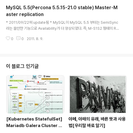
undancy는 구현되지만, Fail-over 문제, 자원의 비효율적 사용 때문에 Mast
MySQL 5.5(Percona 5.5.15-21.0 stable) Master-M
er-Master 구조를 선호하는 것이 일반적이다. 또한 그 구조도 비교적 단순하
며 Fail-over 를 통한 Availability 뿐 아니라 Read/Write 부하의 분..
aster replication
글 내용
* 2011/09/22에 update됨 * MySQL이 MySQL 5.5 부터는 SemiSync
라는 쓸만한 기능으로 Availability가 더 향상되었다. 즉, M-S1S2 형태의 Re
plication에서 M의 Transaction과 S로의 binlog write가 병렬로 처리되며
0
0
2011. 8. 9.
(Master가 Slave의 binlog로의 전송을 보장, 동기=sync), S의 binlog에서
Storage 로의 write 는 비동기(async)로 처리된다(==> 반동기=SemiSyn
c) [참조] http://www.mysqlkorea.co.kr/gnuboard4/bbs/board.ph
p?bo_table=develop_03&wr_id=73 * 기존의 5.1.x 대에 비해서 script
의 위치나 Replication 설..
이 블로그 인기글
[Kubernetes StatefulSet]
야메, 야매의 유래, 바른 뜻과 사용
Mariadb Galera Cluster wi
법[우리말 바로 알기]
th etcd(3/5)