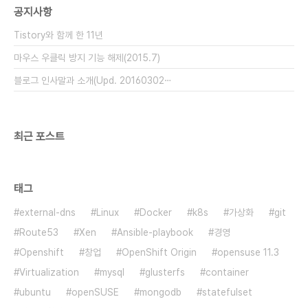
공지사항
/var/qmail/bin/ # qmHandle -l..
Tistory와 함께 한 11년
마우스 우클릭 방지 기능 해제(2015.7)
블로그 인사말과 소개(Upd. 20160302⋯
최근 포스트
태그
external-dns
Linux
Docker
k8s
가상화
git
Route53
Xen
Ansible-playbook
경영
Openshift
창업
OpenShift Origin
opensuse 11.3
Virtualization
mysql
glusterfs
container
ubuntu
openSUSE
mongodb
statefulset