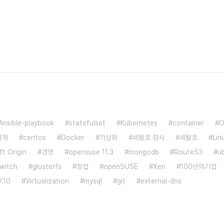
Ansible-playbook
statefulset
Kubernetes
container
O
가게
centos
Docker
가상화
세월호 참사
세월호
Lin
t Origin
경영
opensuse 11.3
mongodb
Route53
u
witch
glusterfs
창업
openSUSE
Xen
100년의기업
.10
Virtualization
mysql
git
external-dns