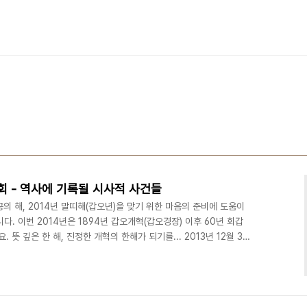
회 - 역사에 기록될 시사적 사건들
공의 해, 2014년 말띠해(갑오년)을 맞기 위한 마음의 준비에 도움이
. 이번 2014년은 1894년 갑오개혁(갑오경장) 이후 60년 회갑
. 뜻 깊은 한 해, 진정한 개혁의 한해가 되기를... 2013년 12월 31
나 랜드스케이프/횡모드 로 보세요). (Last update:
, 2013년 예산안 늑장 처리 3일 경찰 발표, 국정원 여직원 16개 아이디로
6일 야구선수 조성민 사망 10일 고영욱 미성년자 성추행으로 구속 16
원춘..