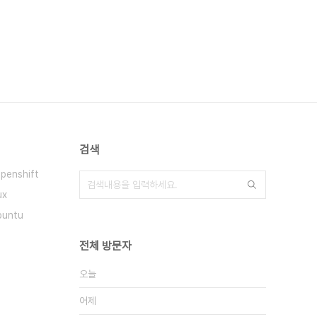
검색
penshift
ux
buntu
전체 방문자
오늘
어제