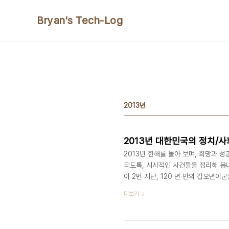
본문 바로가기
Bryan's Tech-Log
2013년
2013년 대한민국의 정치/사
2013년 한해를 돌아 보며, 희망과 성
되도록, 시사적인 사건들을 정리해 봅니다
이 2번 지난, 120 년 만의 갑오년이군요
까지 업데이트 합니다(스마트폰은 PC모드
더보기
2013/12/20) 1월 1일 19대 국회
정치사회 이슈글 게시, 찬반 표시 등 
일 대법원, 수원 토막살인사건 범인 오