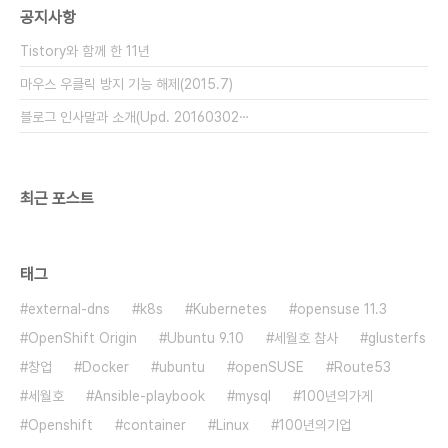
공지사항
명. 하지만 아직은 꽃을 본 적이 없다. 공해와 추위,
그늘에서도 잘 자라며 조경수로도 쓰인다. 이 열매는
Tistory와 함께 한 11년
새들이 즐겨 먹는다고 하는데,..
마우스 우클릭 방지 기능 해제(2015.7)
블로그 인사말과 소개(Upd. 20160302⋯
최근 포스트
태그
external-dns
k8s
Kubernetes
opensuse 11.3
OpenShift Origin
Ubuntu 9.10
세월호 참사
glusterfs
창업
Docker
ubuntu
openSUSE
Route53
세월호
Ansible-playbook
mysql
100년의가게
Openshift
container
Linux
100년의기업