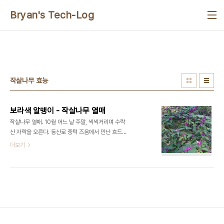
본문 바로가기
Bryan's Tech-Log
작살나무 효능
보라색 알맹이 - 작살나무 열매
작살나무 열매. 10월 어느 날 주말, 씩씩거리며 수락
산 자락을 오른다. 등산로 중턱 즈음에서 만난 흐드러
지게 핀 자주색 알맹이들이 눈을 유혹한다. 언뜻 수줍
더보기
고 예쁘기도 하지만 햇살을 반사하는 건강하고 탄력
있는 보라 빛 열매들이 무심하게 산길을 지나는 등산
객의 눈에 가득 들어 온다. 자연은 언제나, 세상사에
지친 마음을 힐링해 준다. 꿀풀 과의 갈잎 떨기나무.
종-속-과-목 으로 분류하면 작살나무-작살나무속-
꿀풀과(마편초과)-꿀풀목 으로 되어 있다. 한국(원산
지), 중국, 일본에서 자라며, 10~11월에 열매를 맺는
다. 꽃도 참 예쁘다고 하는데, 꽃말도 있다. 바로 총