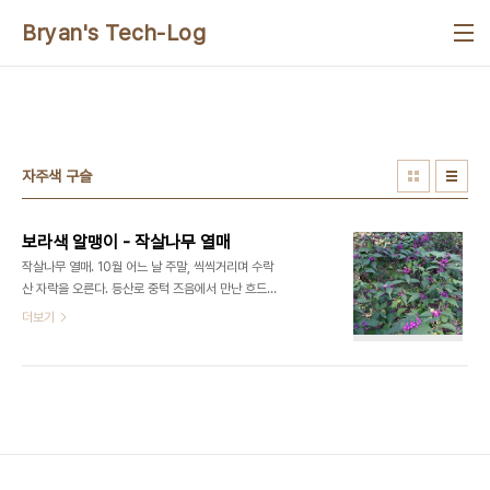
본문 바로가기
Bryan's Tech-Log
자주색 구슬
보라색 알맹이 - 작살나무 열매
작살나무 열매. 10월 어느 날 주말, 씩씩거리며 수락
산 자락을 오른다. 등산로 중턱 즈음에서 만난 흐드러
지게 핀 자주색 알맹이들이 눈을 유혹한다. 언뜻 수줍
더보기
고 예쁘기도 하지만 햇살을 반사하는 건강하고 탄력
있는 보라 빛 열매들이 무심하게 산길을 지나는 등산
객의 눈에 가득 들어 온다. 자연은 언제나, 세상사에
지친 마음을 힐링해 준다. 꿀풀 과의 갈잎 떨기나무.
종-속-과-목 으로 분류하면 작살나무-작살나무속-
꿀풀과(마편초과)-꿀풀목 으로 되어 있다. 한국(원산
지), 중국, 일본에서 자라며, 10~11월에 열매를 맺는
다. 꽃도 참 예쁘다고 하는데, 꽃말도 있다. 바로 총