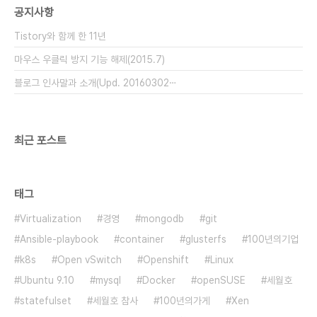
공지사항
명. 하지만 아직은 꽃을 본 적이 없다. 공해와 추위,
그늘에서도 잘 자라며 조경수로도 쓰인다. 이 열매는
Tistory와 함께 한 11년
새들이 즐겨 먹는다고 하는데,..
마우스 우클릭 방지 기능 해제(2015.7)
블로그 인사말과 소개(Upd. 20160302⋯
최근 포스트
태그
Virtualization
경영
mongodb
git
Ansible-playbook
container
glusterfs
100년의기업
k8s
Open vSwitch
Openshift
Linux
Ubuntu 9.10
mysql
Docker
openSUSE
세월호
statefulset
세월호 참사
100년의가게
Xen