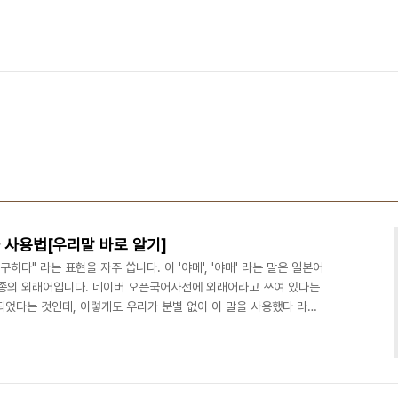
과 사용법[우리말 바로 알기]
구하다" 라는 표현을 자주 씁니다. 이 '야메', '야매' 라는 말은 일본어
 일종의 외래어입니다. 네이버 오픈국어사전에 외래어라고 쓰여 있다는
되었다는 것인데, 이렇게도 우리가 분별 없이 이 말을 사용했다 라는
듯, 공중파나 케이블티비 등의 방송계에서도 거리낌 없이 쓰고 있지만
 경로나 방식', '비공식적이거나 사회의 음지에서 은밀하게 이루어지거
앙스의 일본어에서 온 말입니다. やみ(야미) 는 이런 뜻이다 발음으로
 에 해당되며 '야' 발음에서 ..