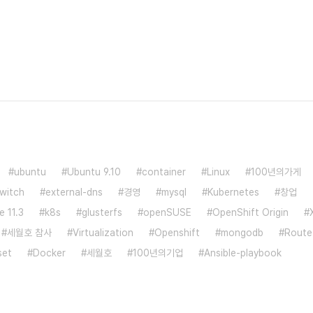
ubuntu
Ubuntu 9.10
container
Linux
100년의가게
witch
external-dns
경영
mysql
Kubernetes
창업
 11.3
k8s
glusterfs
openSUSE
OpenShift Origin
세월호 참사
Virtualization
Openshift
mongodb
Route
set
Docker
세월호
100년의기업
Ansible-playbook