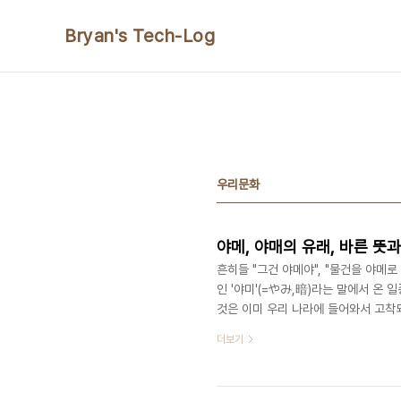
본문 바로가기
Bryan's Tech-Log
우리문화
야메, 야매의 유래, 바른 뜻
흔히들 "그건 야메야", "물건을 야메로 
인 '야미'(=やみ,暗)라는 말에서 온
것은 이미 우리 나라에 들어와서 고착
면에서 보면 불편한 진실이네요. 이렇
더보기
사실은 '정상적 또는 합법적이지 않은
나 일어나는 것'을 가리키는, 그런 늬
만 보면 분명히 '야메' 가 아니라 '야미'