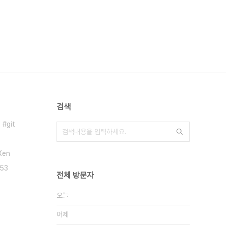
검색
git
Xen
53
전체 방문자
오늘
어제