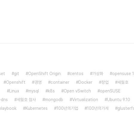
set
git
OpenShift Origin
centos
가상화
opensuse 1
Openshift
경영
container
Docker
창업
세월호
3
Linux
mysql
k8s
Open vSwitch
openSUSE
-dns
세월호 참사
mongodb
Virtualization
Ubuntu 9.10
playbook
Kubernetes
100년의기업
100년의가게
glusterf