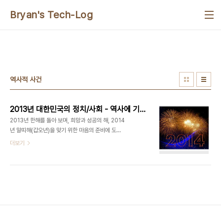
본문 바로가기
Bryan's Tech-Log
역사적 사건
2013년 대한민국의 정치/사회 - 역사에 기록될 시사적 사건들
2013년 한해를 돌아 보며, 희망과 성공의 해, 2014
년 말띠해(갑오년)을 맞기 위한 마음의 준비에 도움
이 되도록, 시사적인 사건들을 정리해 봅니다. 이번
더보기
2014년은 1894년 갑오개혁(갑오경장) 이후 60년
회갑이 2번 지난, 120 년 만의 갑오년이군요. 뜻 깊
은 한 해, 진정한 개혁의 한해가 되기를... 2013년
12월 31까지 업데이트 합니다(스마트폰은 PC모드
나 랜드스케이프/횡모드 로 보세요). (Last
update: 2013/12/20) 1월 1일 19대 국회, 2013
년 예산안 늑장 처리 3일 경찰 발표, 국정원 여직원
16개 아이디로 정치사회 이슈글 게시, 찬반 표시 등