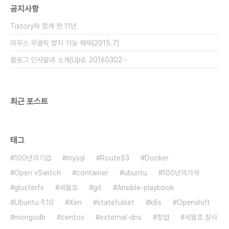
공지사항
6일 야구선수 조성민 사망 10일 고영욱 미성년자 성
추행으로 구속 16일 대법원, 수원 토막살인사건 범인
Tistory와 함께 한 11년
오원춘..
마우스 우클릭 방지 기능 해제(2015.7)
블로그 인사말과 소개(Upd. 20160302⋯
최근 포스트
태그
100년의기업
mysql
Route53
Docker
Open vSwitch
container
ubuntu
100년의가게
glusterfs
세월호
git
Ansible-playbook
Ubuntu 9.10
Xen
statefulset
k8s
Openshift
mongodb
centos
external-dns
창업
세월호 참사