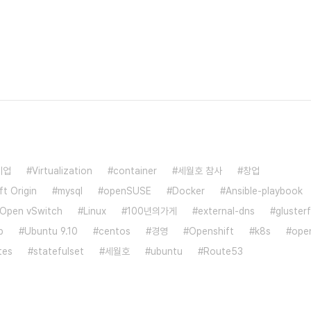
기업
Virtualization
container
세월호 참사
창업
t Origin
mysql
openSUSE
Docker
Ansible-playbook
Open vSwitch
Linux
100년의가게
external-dns
gluster
b
Ubuntu 9.10
centos
경영
Openshift
k8s
open
tes
statefulset
세월호
ubuntu
Route53