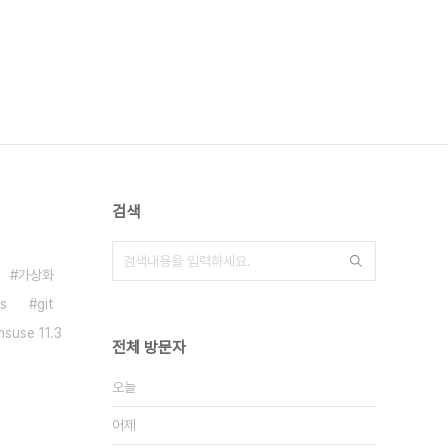
검색
가상화
fs
git
suse 11.3
전체 방문자
오늘
어제