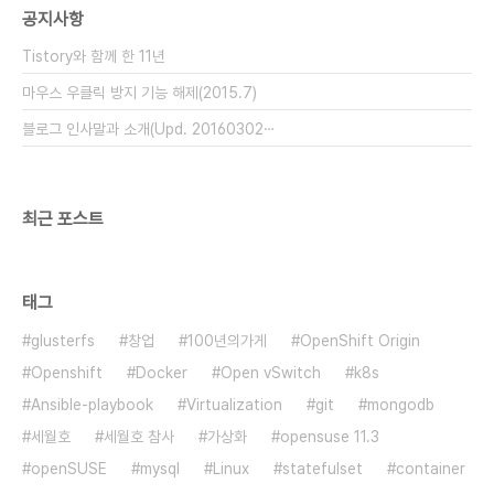
공지사항
재 정권의 해악과, 우리 민초가 겪었던 시민의 억울한
죽음들에 대한 책임과 그 구조적 모순을 해결하려는
Tistory와 함께 한 11년
모든 생각의 꼭지점에 박근혜라는 무능한 지도자..
마우스 우클릭 방지 기능 해제(2015.7)
블로그 인사말과 소개(Upd. 20160302⋯
최근 포스트
태그
glusterfs
창업
100년의가게
OpenShift Origin
Openshift
Docker
Open vSwitch
k8s
Ansible-playbook
Virtualization
git
mongodb
세월호
세월호 참사
가상화
opensuse 11.3
openSUSE
mysql
Linux
statefulset
container