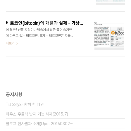
효과에 대해 다루어 나가도록 하겠다. 비트코인으로
역) 을 함께 게재하니 궁금하신 분들의 많은 참고가
돈을 벌 수 있는 방법은? 개인이 엔드유저 입장에서
되었으면 합니다. 해외 현황과 각국의 입장 2009년
비트코인을 통해서 수익을 얻는 방법은, 비트코인의
처음 나타난 비트코인은, 초기에는 해커들이 만든 ..
거래에 참여하여 시세의 등락에 따른 차익을 얻는 것
비트코인(bitcoin)의 개념과 실제 - 가상화폐 체험과 전망[기획 ①]
과 채굴을 통해서 비트코인을 얻어 내는 방법을 일반
이 뭘까? 신문 지상이나 방송에서 최근 들어 숨가쁘
적으로 생각해 볼 수 있다. 그 외에도 비트코인의 거
게 다루고 있는 비트코인. 혹자는 비트코인은 지불의
래와 채굴(Mining, 채광)에 관계되는 모든 행위에
혁명이며 세계의 추세이니 지금 시류에 편승하지 않
더보기
대한 부가적 또는 인프라적인 여건에 관한 사업등도
으면 늦는다고 하고, 또 누구는 단순한 거품 가득한
생겨나고 있다. 예를 들어 비트코인거래소, 단체 채굴
환상이고 보안성이나 안정성에 문제가 많다고도 한
사이트(Mining pool, 연합), 채굴을 위한 장치/서
다. 심지어 17세기 네덜란드의 튤립 투기처럼 위험하
비스(채굴기/채굴장비; 가정/개인용 U..
다거나, 음모론에 입각한 가설까지도 나오고 있는 실
정이다. 누구의 말이 맞을 지는 시간이 흘러봐야 알지
만, 도대체 왜 이렇게 뜨거운 이슈가 되고 있는지 판
단하려면, 정보가 있어야하고 판단의 기준이나 개념
이 있어야 한다. 지금부터 한 번 까 뒤집어 보자. 흩어
공지사항
진 정보와 본인의 직접 체험 결과, 그리고 데이터들을
기반으로 알아내고 정리한 다음의 판단은, 읽는 이들
Tistory와 함께 한 11년
각자의 몫으로 남겨 둔다. 등장 초기부터 지속적 ..
마우스 우클릭 방지 기능 해제(2015.7)
블로그 인사말과 소개(Upd. 20160302⋯