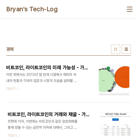
본문 바로가기
Bryan's Tech-Log
경제
비트코인, 라이트코인의 미래 가능성 - 가상화폐 체험과 전망[기획 ③]
이번 회에서는 2013년 말 현재 시점에서 해외와 국
내의 현황과 각국의 입장과 시장의 모습을 살펴볼 것
이고, 국내의 경우 어떤 시각들이 존재하는지 간단히
더보기
정리해 보겠습니다. 그리고 글의 말미에서, 비트코인
등 가상화폐 정보를 지속적으로 습득할 수 있는 거래
소, 커뮤니티 등의 사이트와 국내 사용처들을 둘러 보
는 정도로 시리즈를 마무리 하겠습니다. 글을 읽는 분
비트코인, 라이트코인의 거래와 채굴 - 가상화폐 체험과 전망[기획 ②]
들께서 어떤 위치에서 어떻게 바라보아야 하는지의
전편에 이어, 이번에는 비트코인과 같은 암호화폐를
판단을 직접 해 보시기 바랍니다. 글의 마지막에, 사
통해 얻을 수 있는 금전적 이득에 대해서, 그리고 비
토시 나카모토라는 이름으로 작성된 비트코인 백서
트코인/라이트코인의 채굴 방법과 사례, 채굴의 투자
더보기
의 영문 원문과 한글 번역본(땡글닷컴 '츄이스'님 번