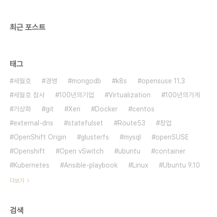
최근 포스트
태그
세월호
경영
mongodb
k8s
opensuse 11.3
세월호 참사
100년의기업
Virtualization
100년의가게
가상화
git
Xen
Docker
centos
external-dns
statefulset
Route53
창업
OpenShift Origin
glusterfs
mysql
openSUSE
Openshift
Open vSwitch
ubuntu
container
Kubernetes
Ansible-playbook
Linux
Ubuntu 9.10
더보기
검색