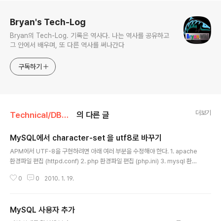
로그 정보
Bryan's Tech-Log
Bryan의 Tech-Log. 기록은 역사다. 나는 역사를 공유하고
그 안에서 배우며, 또 다른 역사를 써나간다
구독하기
더보기
Technical/DBMS
의 다른 글
MySQL에서 character-set 을 utf8로 바꾸기
글 내용
APM에서 UTF-8을 구현하려면 아래 여러 부분을 수정해야 한다. 1. apache
환경파일 편집 (httpd.conf) 2. php 환경파일 편집 (php.ini) 3. mysql 환경
파일 편집 (my.cnf) 4. apache, mysql 서비스 재시작 5. mysql에서 캐릭터
0
0
2010. 1. 19.
셋 확인 및 디비생성 6. php 소스코드에 mysql_query("set names utf
8;"); 함수 추가 7. php 소스에 한글문자열이 있으면 파일저장할때 UTF-8 파
일형식으로 저장 8. 웹브라우즈의 보기-인코딩-UTF-8로 선택 1. /etc/httpd/
MySQL 사용자 추가
conf/httpd.conf 에서 캐릭터셋 수정 /*------------ AddDefaultChars
글 내용
et UTF-8 2. /etc/php.ini 에서 캐릭터셋 ..