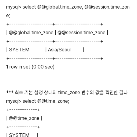
mysql> select @@global.time_zone, @@session.time_zon
e;
+--------------------+---------------------+
| @@global.time_zone | @@session.time_zone |
+--------------------+---------------------+
| SYSTEM | Asia/Seoul |
+--------------------+---------------------+
1 row in set (0.00 sec)
*** 최초 기본 설정 상태의 time_zone 변수의 값을 확인한 결과
mysql> select @@time_zone;
+-------------+
| @@time_zone |
+-------------+
| SYSTEM |