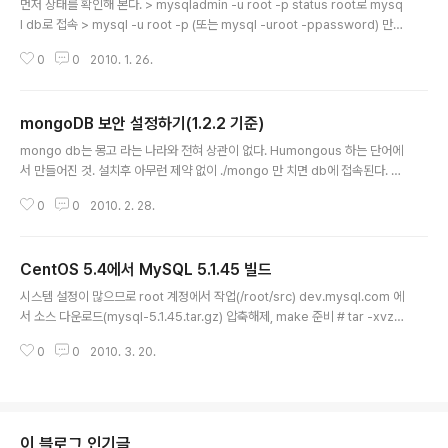
먼저 상태를 확인해 본다. > mysqladmin -u root -p status root로 mysq
l db로 접속 > mysql -u root -p (또는 mysql -uroot -ppassword) 만약
root 암호를 변경하려면 mysql> update mysql.user set password =
0
0
2010. 1. 26.
password('root-password') where user = 'root'; 를 수행한다 사용자
를 추가하려면 > mysql -uroot -ppassword mysql INSERT INTO my
sql.user (Host, User, Password) VALUES ('%', 'username', passwo
mongoDB 보안 설정하기(1.2.2 기준)
rd('password')); -- %를 쓰지 않고 localhost를 쓸 경우 remote 접..
글 내용
mongo db는 몽고 라는 나라와 전혀 상관이 없다. Humongous 하는 단어에
서 만들어진 것. 설치후 아무런 제약 없이 ./mongo 만 치면 db에 접속된다. 개
발환경이라면 문제 없지만 개념 없이 쓰다가 큰 일 ㅡ_-? 이 날지도... 우선 mo
0
0
2010. 2. 28.
ngod를 기동시킬 때 --auth 옵션을 추가해 두자. 다음 글에서 mongod 를
시스템 스타트시에 기동되도록 설정하는 방법을 정리할 것이다. ubuntu, cent
os, suse 등 거의 모든 linux 머신에서 특정 App을 기동시키는 일반적인 방
CentOS 5.4에서 MySQL 5.1.45 빌드
법이 되겠다. 각설하고, mongo db는 system 영역 내에 admin 이라는 DB
글 내용
관리를 위한 스키마 영역(database)를 가진다. * 메서드 Name에 대소문자
시스템 설정이 많으므로 root 계정에서 작업(/root/src) dev.mysql.com 에
구분 주의 # ./mongo #..
서 소스 다운로드(mysql-5.1.45.tar.gz) 압축해제, make 준비 # tar -xvzf
mysql-5.1.45.tar.gz # ./configure --prefix=/user/service/mysql \ -
0
0
2010. 3. 20.
-> 주요파일 설치 위치(bin, libexec, lib, ...Default는 /usr/local/mysql) >
--localstatedir=/user/service/mysql/data \ --> 데이터, 로그 저장 위
치 > --sysconfdir=/user/service/mysql \ --> 기본 설정파일 my.cnf
등 저장 위치 > --with-mysqld-user=mysql \ --> ..
이 블로그 인기글