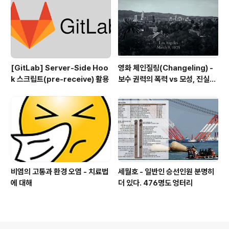
[GitLab] Server-Side Hoo
영화 체인질링(Changeling) -
k 스크립트(pre-receive) 활용
보수 권력의 폭력 vs 모성, 진실을
지키는 의인들
비염의 고통과 환경 오염 - 치료법
세월호 - 일반인 승선인원 분명히
에 대해
더 있다. 476명도 엉터리