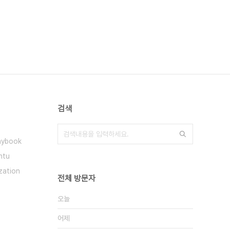
검색
laybook
ntu
ization
전체 방문자
오늘
어제