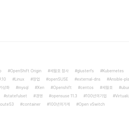
b
OpenShift Origin
세월호 참사
glusterfs
Kubernetes
.10
Linux
창업
openSUSE
external-dns
Ansible-p
가상화
mysql
Xen
Openshift
centos
세월호
ubu
statefulset
경영
opensuse 11.3
100년의기업
Virtual
oute53
container
100년의가게
Open vSwitch