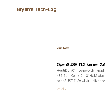
본문 바로가기
Bryan's Tech-Log
xen hvm
Host(Dom0) - Lenovo thinkpad 
x86_64 - Xen 4.0.1_01-84.1 x86
openSUSE 11.3에서 virtualiza
최신 버전으로 upgrade를 진행한다. X
더보기
설치를 통해서 진행하는 방법을 택한다. *
한다. * wget으로 아래의 url내의 file