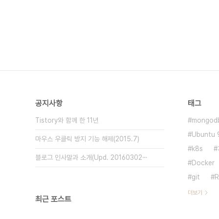
공지사항
태그
Tistory와 함께 한 11년
mongod
Ubuntu 9
마우스 우클릭 방지 기능 해제(2015.7)
k8s
블로그 인사말과 소개(Upd. 20160302⋯
Docker
git
R
더보기
최근 포스트