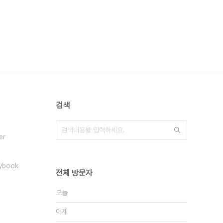
검색
er
s
aybook
전체 방문자
오늘
어제