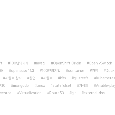
ft
100년의가게
mysql
OpenShift Origin
Open vSwitch
SE
opensuse 11.3
100년의기업
container
경영
Dock
세월호 참사
창업
세월호
k8s
glusterfs
Kubernete
.10
mongodb
Linux
statefulset
가상화
Ansible-pl
centos
Virtualization
Route53
git
external-dns