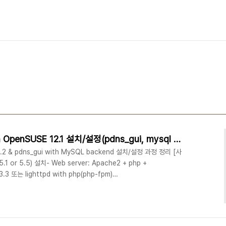
pdns 3.2 authoritative on OpenSUSE 12.1 설치/설정(pdns_gui, mysql backend)
3.2 & pdns_gui with MySQL backend 설치/설정 과정 정리 [사
1 or 5.5) 설치- Web server: Apache2 + php +
.3.3 또는 lighttpd with php(php-fpm)
http://bryans.tistory.com/77 참고) + poweradmin 2.1.6 * 본
ona 5.5.*) + Apache2 + php + pdns gui 0.3.3 을 채택한다