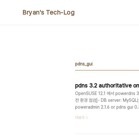
본문 바로가기
Bryan's Tech-Log
pdns_gui
OpenSUSE 12.1 에서 powerdns 
전 환경 점검]- DB server: MySQL(5.
poweradmin 2.1.6 or pdns gui 0
(http://bryans.tistory.com/76, 
더보기
문서에서는 pdns 3.2 + MySQL(Perc
[pdns 3.2 설치] 1. libz.so..