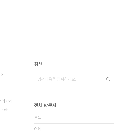
검색
.3
년의가게
전체 방문자
lset
오늘
어제