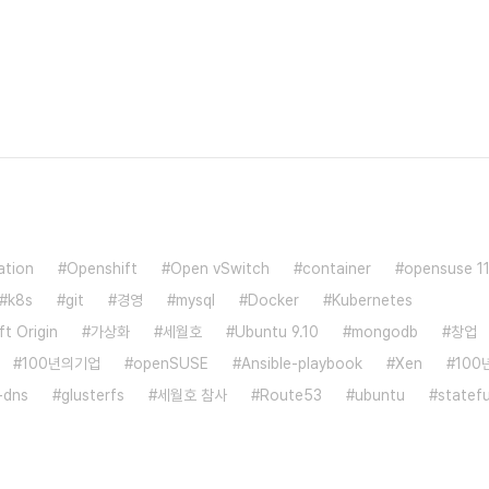
ation
Openshift
Open vSwitch
container
opensuse 11
k8s
git
경영
mysql
Docker
Kubernetes
t Origin
가상화
세월호
Ubuntu 9.10
mongodb
창업
100년의기업
openSUSE
Ansible-playbook
Xen
100
-dns
glusterfs
세월호 참사
Route53
ubuntu
statefu