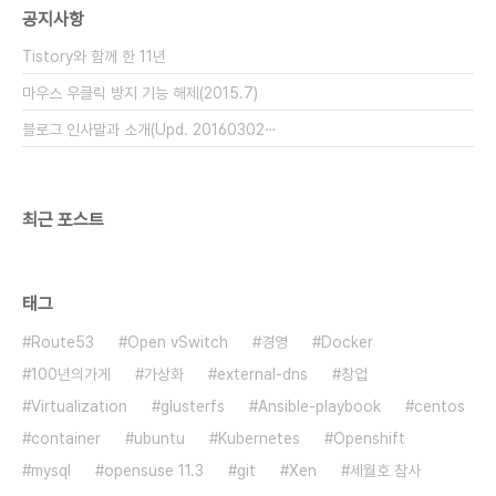
공지사항
DRBD(Distributed Replicated Block
Device) 를 이용한 양방향(..
Tistory와 함께 한 11년
마우스 우클릭 방지 기능 해제(2015.7)
블로그 인사말과 소개(Upd. 20160302⋯
최근 포스트
태그
Route53
Open vSwitch
경영
Docker
100년의가게
가상화
external-dns
창업
Virtualization
glusterfs
Ansible-playbook
centos
container
ubuntu
Kubernetes
Openshift
mysql
opensuse 11.3
git
Xen
세월호 참사