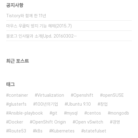
공지사항
with persistent storage(glusterfs or nfs ..
Tistory와 함께 한 11년
마우스 우클릭 방지 기능 해제(2015.7)
블로그 인사말과 소개(Upd. 20160302⋯
최근 포스트
태그
container
Virtualization
Openshift
openSUSE
glusterfs
100년의기업
Ubuntu 9.10
창업
Ansible-playbook
git
mysql
centos
mongodb
Docker
OpenShift Origin
Open vSwitch
경영
Route53
k8s
Kubernetes
statefulset