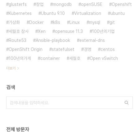
glusterfs
창업
mongodb
openSUSE
Openshift
Kubernetes
Ubuntu 9.10
Virtualization
ubuntu
가상화
Docker
k8s
Linux
mysql
git
세월호 참사
Xen
opensuse 11.3
100년의기업
Route53
Ansible-playbook
external-dns
OpenShift Origin
statefulset
경영
centos
100년의가게
container
세월호
Open vSwitch
더보기
검색
전체 방문자