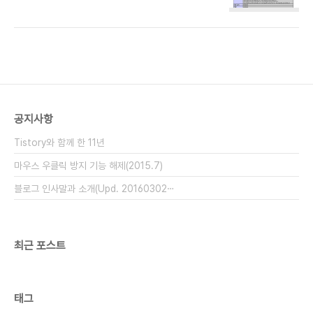
in -y lighttpd# chkconfig --add lighttpd#
fpm.conf# chmod 1733 /var..
chkconfig lighttpd on# service lighttpd
start # zypper in -y php5-fastcgi * 아래 라
인을 찾아서 un-comment# vi
/etc/php5/fastcgi/php.ini
cgi.fix_pathinfo=1 * 아래 라인을 찾아서 un-
comment# vi
/etc/lighttpd/modules.confinclude
공지사항
"conf.d/fastcgi.conf" server.modules = (..
Tistory와 함께 한 11년
마우스 우클릭 방지 기능 해제(2015.7)
블로그 인사말과 소개(Upd. 20160302⋯
최근 포스트
태그