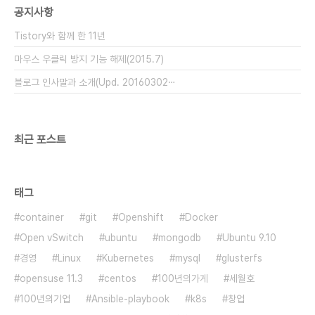
공지사항
능하며, 입력 중 undo 기능, 주로 사용하는 폰트와
색상을 메뉴 전면에 배치한 센스. 깔끔한 한글 지원도
Tistory와 함께 한 11년
돋보이며..
마우스 우클릭 방지 기능 해제(2015.7)
블로그 인사말과 소개(Upd. 20160302⋯
최근 포스트
태그
container
git
Openshift
Docker
Open vSwitch
ubuntu
mongodb
Ubuntu 9.10
경영
Linux
Kubernetes
mysql
glusterfs
opensuse 11.3
centos
100년의가게
세월호
100년의기업
Ansible-playbook
k8s
창업