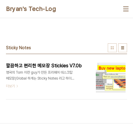
본문 바로가기
Bryan's Tech-Log
Sticky Notes
깔끔하고 편리한 메모장 Stickies V7.0b
영국의 Tom 이란 guy가 만든 프리웨어 데스크탑
메모장(Global 하게는 Sticky Notes 라고 하더
라). 어디 쓸만 한 거 없을까 하고 프리웨어 포럼이나
더보기
사이트들을 hopping 하고 다니던 중 우연히 얻어걸
린 넘인데 깔끔할 뿐 아니라 안정적이고 풍부한 기능
에 탄복하게 된다. 텍스트 입력, 폰트가 적용된 텍스
트, 이미지 모두 붙여 넣기 할수 있으며 기본 style을
지정하고 메모장 마다 각각 style을 지정할 수 잇고
윈도우에 설치된 모든 폰트를 다 지정해서 메모장을
꾸밀 수 있다. 네트워크 기능을 enable하면 메모장
자체를 주고 받을 수 있고 smtp 로 메일 연동도 가