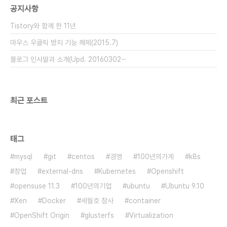
공지사항
해 보면 어렵지 않게 누구나 따라서 설치 가능하도록
소상하게 과정을 다루도록 하겠다. 다만, 서버에 오라
Tistory와 함께 한 11년
클을..
마우스 우클릭 방지 기능 해제(2015.7)
블로그 인사말과 소개(Upd. 20160302⋯
최근 포스트
태그
mysql
git
centos
경영
100년의가게
k8s
창업
external-dns
Kubernetes
Openshift
opensuse 11.3
100년의기업
ubuntu
Ubuntu 9.10
Xen
Docker
세월호 참사
container
OpenShift Origin
glusterfs
Virtualization