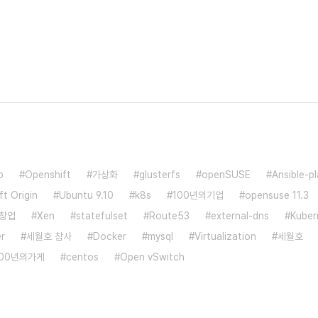
b
Openshift
가상화
glusterfs
openSUSE
Ansible-p
t Origin
Ubuntu 9.10
k8s
100년의기업
opensuse 11.3
창업
Xen
statefulset
Route53
external-dns
Kuber
r
세월호 참사
Docker
mysql
Virtualization
세월호
100년의가게
centos
Open vSwitch