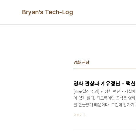
본문 바로가기
Bryan's Tech-Log
영화 관상
영화 관상과 계유정난 - 팩션(
[스포일러 주의] 진정한 팩션 - 사실
이 없지 않다. 되도록이면 곰삭은 영화
를 만들었기 때문이다. 그런데 갑자기 
첨단을 걷고 있는 드라마 와 너무도 대비
더보기
소속된 나라의 어떤 후세가 보아도, 개
물이, 지나치게 아름답게 그려지는 일
이라는 거창한 수식을 빌어, 영화, 드