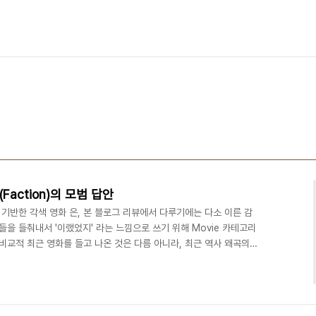
Faction)의 모범 답안
에 기반한 각색 영화 은, 본 블로그 리뷰에서 다루기에는 다소 이른 감
들을 들춰내서 '이랬었지' 라는 느낌으로 쓰기 위해 Movie 카테고리
비교적 최근 영화를 들고 나온 것은 다름 아니라, 최근 역사 왜곡의
되는 영화이기 때문이다. 소위 팩션(Faction) 이라는 미명하에,
인의 감정이나 탐욕에 의해 자신만의 길을 탐하는 악의 축에 속할 인
은 앞으로는 없었으면 좋겠다는 생각이 든다. 역사의 재조명이나 복원
라마의 상업성이나 시청률에 지나치게 현혹..