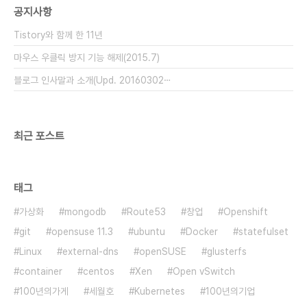
공지사항
은 인재입니다. 원격 터미널 접속(데스크톱 접속) 정
보 유출 시나리오(MS Windows계열) 엔지니어A
Tistory와 함께 한 11년
씨는 중요한 작업을 할 경우 사무실이나..
마우스 우클릭 방지 기능 해제(2015.7)
블로그 인사말과 소개(Upd. 20160302⋯
최근 포스트
태그
가상화
mongodb
Route53
창업
Openshift
git
opensuse 11.3
ubuntu
Docker
statefulset
Linux
external-dns
openSUSE
glusterfs
container
centos
Xen
Open vSwitch
100년의가게
세월호
Kubernetes
100년의기업