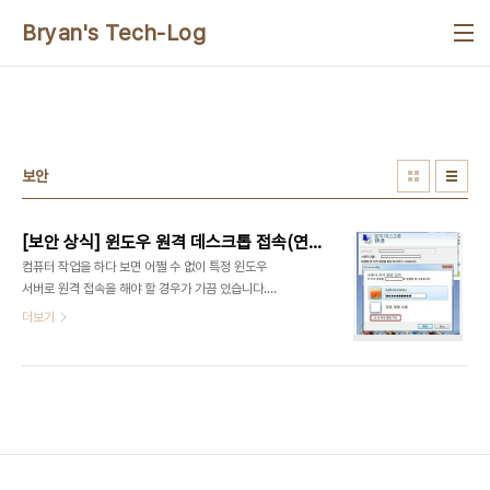
본문 바로가기
Bryan's Tech-Log
보안
[보안 상식] 윈도우 원격 데스크톱 접속(연결) 흔적 없애기
컴퓨터 작업을 하다 보면 어쩔 수 없이 특정 윈도우
서버로 원격 접속을 해야 할 경우가 가끔 있습니다.
그런데, 경력이 오래 된 전문가나 상급 엔지니어의 경
더보기
우에도 의외로 방심해서 실수하는 경우가 의외로 많
습니다. 수십년 경력의 보안전문가도 음주후 작업
(^^;;) 때문에 "으아~ X됐다" 하면서 갑자기 뛰쳐 나
가는 경우를 최근 보았기 때문입니다. 바로 피씨방이
나 공항 등의 공개된 PC에서 원격 접속후에, 흔적을
지우지 않고 다리를 털고 일어날 경우의 치명적인 보
안 유출 문제입니다. 자칫 아주 심각한 보안상 구멍이
되기도 합니다. 실제 경험상 거의 대다수의 정보 유출