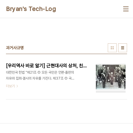
본문 바로가기
Bryan's Tech-Log
과거사규명
[우리역사 바로 알기] 근현대사의 상처, 친일파와 그 후손 그리고 전범 기업
대한민국 헌법 "제21조 ① 모든 국민은 언론·출판의
자유와 집회·결사의 자유를 가진다. 제37조 ① 국민
의 자유와 권리는 헌법에 열거되지 아니한 이유로 경
더보기
시되지 아니한다. 제46조 ① 국회의원은 청렴의 의
무가 있다. ②국회의원은 국가이익을 우선하여 양심
에 따라 직무를 행한다." 제가 불교에 대해서는 깊이
가 일천합니다만, 불교에는 십악죄라는 것이 있습니
다. 몸과 말과 마음으로 짓는 10가지 종류의 악업들
이 있는데 신삼(몸의 죄 3가지)에는 중생을 죽임, 도
둑질, 음행이 있고, 구사(말의 죄 4가지)에는 거짓말,
이간질, 괴롭힘, 진실 없는 꾸민말이 있습니다. 마지