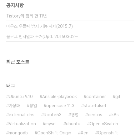
공지사항
막으로 의삼(뜻의 죄 3가지)는 탐욕, 성냄, 인과 부정
(사견;邪見)이 있습니다. 이 중에서 탐욕이란 '어리
Tistory와 함께 한 11년
석음을 바탕하여 구하고 원하는 것'과..
마우스 우클릭 방지 기능 해제(2015.7)
블로그 인사말과 소개(Upd. 20160302⋯
최근 포스트
태그
Ubuntu 9.10
Ansible-playbook
container
git
가상화
창업
opensuse 11.3
statefulset
external-dns
Route53
경영
centos
k8s
Virtualization
mysql
ubuntu
Open vSwitch
mongodb
OpenShift Origin
Xen
Openshift